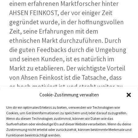
einem erfahrenen Marktforscher hinter
AHSEN FEINKOST, der vor einiger Zeit
gegründet wurde, in der hoffnungsvollen
Zeit, seine Erfahrungen mit dem
ethnischen Markt durchzuführen. Durch
die guten Feedbacks durch die Umgebung
und seinen Kunden, ist es natürlich im
Markt zu etablieren. Der wichtigste Vorteil
von Ahsen Feinkost ist die Tatsache, dass
es hoch motiviert ist und strebt weiter zu
Cookie-Zustimmung verwalten
wachsen. Seien Sie ein Teil davon.
Vertrauen auch Sie Ahsen Feinkost!
Um dir ein optimales Erlebnis zu bieten, verwenden wir Technologien wie
Cookies, um Geräteinformationen zu speichern und/oder darauf zuzugreifen.
Wenn du diesen Technologien zustimmst, können wir Daten wie das
Surfverhalten oder eindeutige IDs auf dieser Website verarbeiten. Wenn du deine
Zustimmung nicht erteilst oder zurückziehst, können bestimmte Merkmale und
Funktionen beeinträchtigt werden.